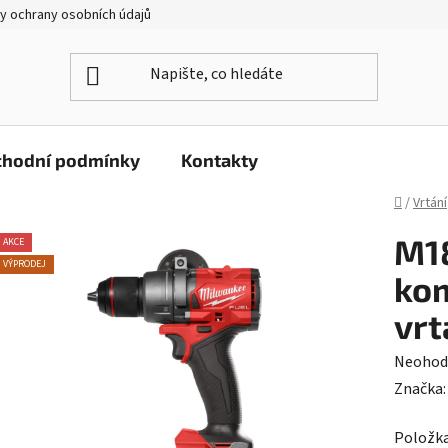
y ochrany osobních údajů
hodní podmínky
Kontakty
Domů
/
Vrtání
M1
AKCE
VÝPRODEJ
kom
vrt
Průměr
Neohod
hodnoc
Značka
produk
Položk
je