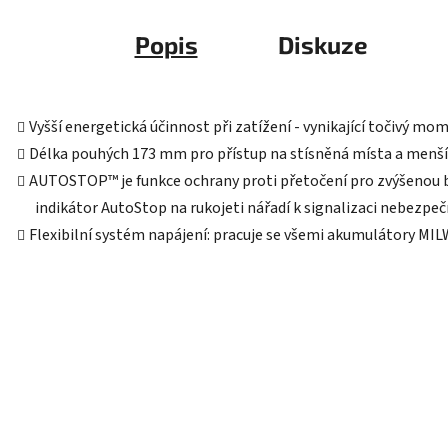
Popis
Diskuze
Vyšší energetická účinnost při zatížení - vynikající točivý m
Délka pouhých 173 mm pro přístup na stísněná místa a menší
AUTOSTOP™ je funkce ochrany proti přetočení pro zvýšenou b
indikátor AutoStop na rukojeti nářadí k signalizaci nebezpeč
Flexibilní systém napájení: pracuje se všemi akumulátory M