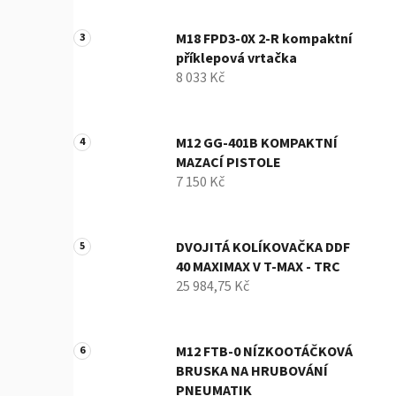
M18 FPD3-0X 2-R kompaktní
příklepová vrtačka
8 033 Kč
M12 GG-401B KOMPAKTNÍ
MAZACÍ PISTOLE
7 150 Kč
DVOJITÁ KOLÍKOVAČKA DDF
40 MAXIMAX V T-MAX - TRC
25 984,75 Kč
M12 FTB-0 NÍZKOOTÁČKOVÁ
BRUSKA NA HRUBOVÁNÍ
PNEUMATIK