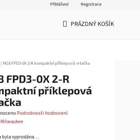
Přihlášení
Registrace
PRÁZDNÝ KOŠÍK
NÁKUPNÍ
KOŠÍK
/
M18 FPD3-0X 2-R kompaktní příklepová vrtačka
8 FPD3-0X 2-R
paktní příklepová
ačka
né
noceno
Podrobnosti hodnocení
ení
:
Milwaukee
tu
a byla vyprodána…