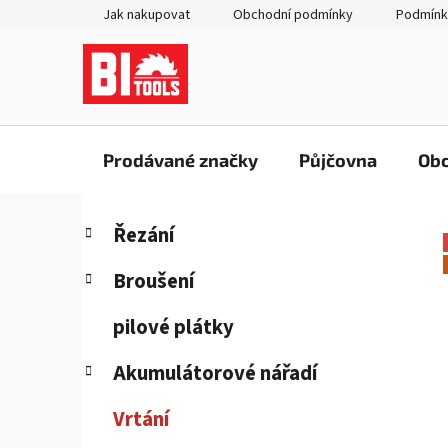
Přejít
Jak nakupovat
Obchodní podmínky
Podmínk
na
obsah
Prodávané značky
Půjčovna
Obc
P
K
Přeskočit
Řezání
a
kategorie
o
t
s
Broušení
e
t
g
pilové plátky
r
o
a
r
Akumulátorové nářadí
i
n
e
n
Vrtání
í