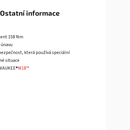
Ostatní informace
oment 158 Nm
 únavu
ezpečnost, která používá speciální
né situace
ILWAUKEE®
M18™