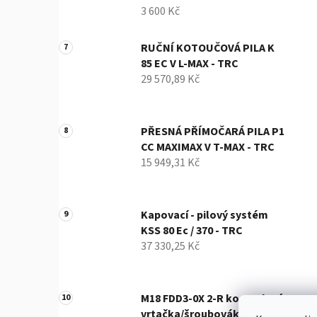
3 600 Kč
RUČNÍ KOTOUČOVÁ PILA K
85 EC V L-MAX - TRC
29 570,89 Kč
PŘESNÁ PŘÍMOČARÁ PILA P1
CC MAXIMAX V T-MAX - TRC
15 949,31 Kč
Kapovací - pilový systém
KSS 80 Ec / 370 - TRC
37 330,25 Kč
M18 FDD3-0X 2-R kompaktní
vrtačka/šroubovák