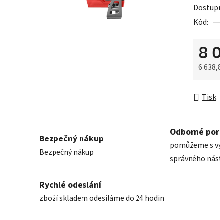
Dostup
0,0
Kód:
z
5
8 
hvězdič
6 638,
Měrná 
Tisk
Odborné por
Bezpečný nákup
pomůžeme s v
Bezpečný nákup
správného nás
Rychlé odeslání
zboží skladem odesíláme do 24 hodin