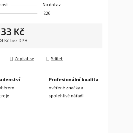
nost
Na dotaz
226
033 Kč
ek.
84 Kč bez DPH
cena:
Zeptat se
Sdílet
adenství
Profesionální kvalita
ýběrem
ověřené značky a
troje
spolehlivé nářadí