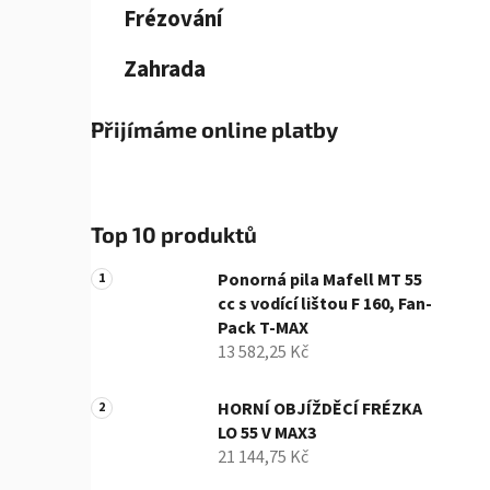
p
Frézování
a
n
Zahrada
e
l
Přijímáme online platby
Top 10 produktů
Ponorná pila Mafell MT 55
cc s vodící lištou F 160, Fan-
Pack T-MAX
13 582,25 Kč
HORNÍ OBJÍŽDĚCÍ FRÉZKA
LO 55 V MAX3
21 144,75 Kč