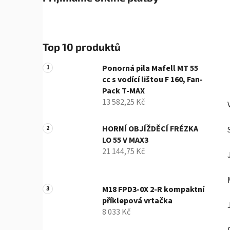
Top 10 produktů
Ponorná pila Mafell MT 55
cc s vodící lištou F 160, Fan-
Pack T-MAX
13 582,25 Kč
HORNÍ OBJÍŽDĚCÍ FRÉZKA
LO 55 V MAX3
21 144,75 Kč
M18 FPD3-0X 2-R kompaktní
příklepová vrtačka
8 033 Kč