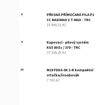
PŘESNÁ PŘÍMOČARÁ PILA P1
CC MAXIMAX V T-MAX - TRC
15 949,31 Kč
Kapovací - pilový systém
KSS 80 Ec / 370 - TRC
37 330,25 Kč
M18 FDD3-0X 2-R kompaktní
vrtačka/šroubovák
7 743 Kč