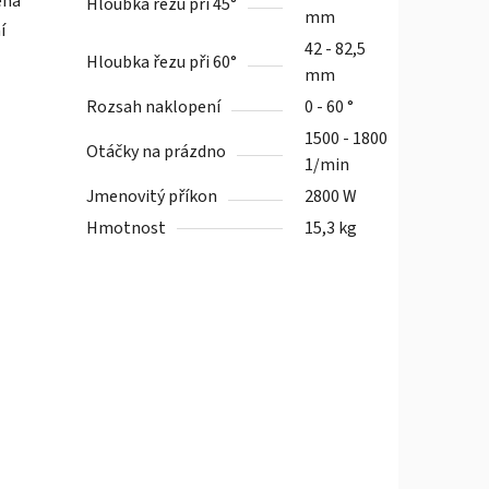
ena
Hloubka řezu při 45°
mm
í
42 - 82,5
Hloubka řezu při 60°
mm
Rozsah naklopení
0 - 60 °
1500 - 1800
Otáčky na prázdno
1/min
Jmenovitý příkon
2800 W
Hmotnost
15,3 kg