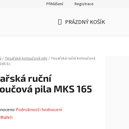
Přihlášení
Registrace
PRÁZDNÝ KOŠÍK
NÁKUPNÍ
KOŠÍK
í
/
Tesařské kotoučové pily
/
Tesařská ruční kotoučová
 165 Ec
ařská ruční
oučová pila MKS 165
né
noceno
Podrobnosti hodnocení
ení
:
Mafell
tu