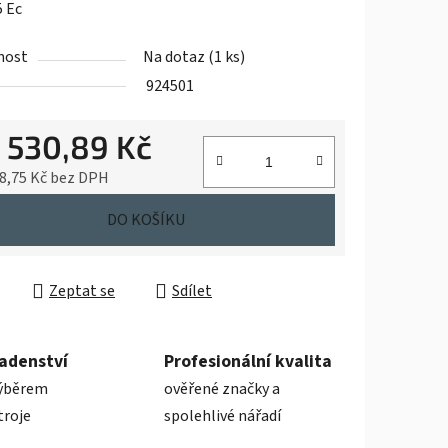
 Ec
nost
Na dotaz
(1 ks)
924501
ek.
1 530,89 Kč
8,75 Kč bez DPH
cena:
DO KOŠÍKU
Zeptat se
Sdílet
adenství
Profesionální kvalita
ýběrem
ověřené značky a
troje
spolehlivé nářadí