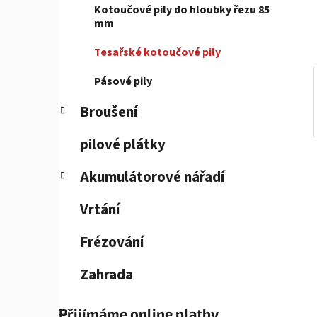
í
Kotoučové pily do hloubky řezu 85
p
mm
a
Tesařské kotoučové pily
n
e
Pásové pily
l
Broušení
pilové plátky
Akumulátorové nářadí
Vrtání
Frézování
Zahrada
Přijímáme online platby