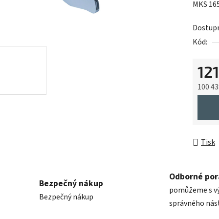
MKS 165
je
0,0
Dostup
z
Kód:
5
hvězdič
12
100 43
Měrná 
Tisk
Odborné por
Bezpečný nákup
pomůžeme s v
Bezpečný nákup
správného nás