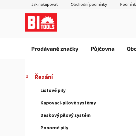
Přejít
Jak nakupovat
Obchodní podmínky
Podmínk
na
obsah
Prodávané značky
Půjčovna
Obc
P
K
Přeskočit
Řezání
a
kategorie
o
t
s
Listové pily
e
t
g
Kapovací-pilové systémy
r
o
a
r
Deskový pilový systém
i
n
e
Ponorné pily
n