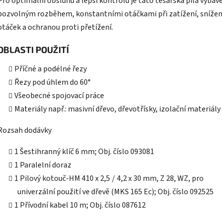
Pro optimální obsluhu a lepší kontrolu je tato tesařská pila vybav
pozvolným rozběhem, konstantními otáčkami při zatížení, snížen
otáček a ochranou proti přetížení.
OBLASTI POUŽITÍ
Příčné a podélné řezy
Řezy pod úhlem do 60°
Všeobecné spojovací práce
Materiály např.: masivní dřevo, dřevotřísky, izolační materiály
Rozsah dodávky
1 Šestihranný klíč 6 mm; Obj. číslo 093081
1 Paralelní doraz
1 Pilový kotouč-HM 410 x 2,5 / 4,2 x 30 mm, Z 28, WZ, pro
univerzální použití ve dřevě (MKS 165 Ec); Obj. číslo 092525
1 Přívodní kabel 10 m; Obj. číslo 087612