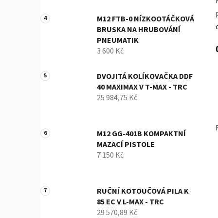
M12 FTB-0 NÍZKOOTÁČKOVÁ
BRUSKA NA HRUBOVÁNÍ
PNEUMATIK
3 600 Kč
DVOJITÁ KOLÍKOVAČKA DDF
40 MAXIMAX V T-MAX - TRC
25 984,75 Kč
M12 GG-401B KOMPAKTNÍ
MAZACÍ PISTOLE
7 150 Kč
RUČNÍ KOTOUČOVÁ PILA K
85 EC V L-MAX - TRC
29 570,89 Kč