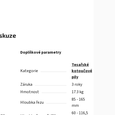
skuze
Doplňkové parametry
Tesařské
Kategorie
kotoučové
pily
Záruka
3 roky
Hmotnost
17.3 kg
85 - 165
Hloubka řezu
mm
60 - 116,5