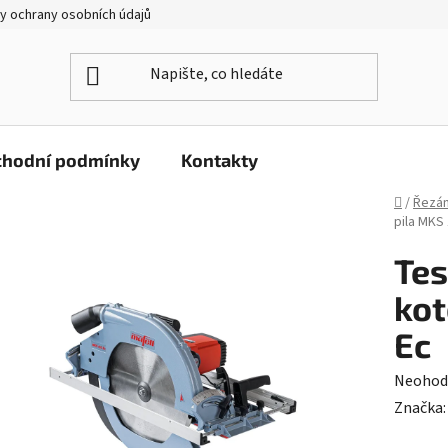
y ochrany osobních údajů
hodní podmínky
Kontakty
Domů
/
Řezán
pila MKS
Tes
kot
Ec
Průměr
Neohod
hodnoc
Značka
produk